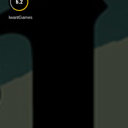
6.2
IwantGames