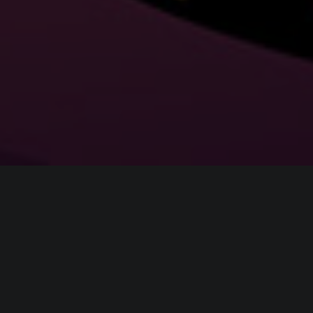
ИНФОРМАЦИЯ
Платформы:
PC
,
PS5
,
Xbox Series
,
Switch
Разработчик:
Dlala Studios
Издатель:
Disney Interactive
Часть серии:
Disney