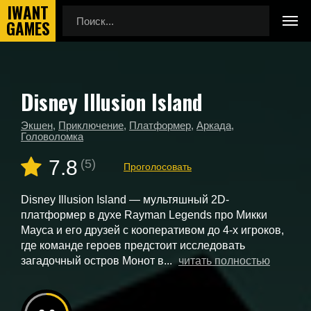
Disney Illusion Island
Главная
Новые игры
Disney Illusion Island
Экшен
,
Приключение
,
Платформер
,
Аркада
,
Головоломка
7.8
(5)
Проголосовать
Disney Illusion Island — мультяшный 2D-
платформер в духе Rayman Legends про Микки
Мауса и его друзей с кооперативом до 4-х игроков,
где команде героев предстоит исследовать
загадочный остров Монот в...
читать полностью