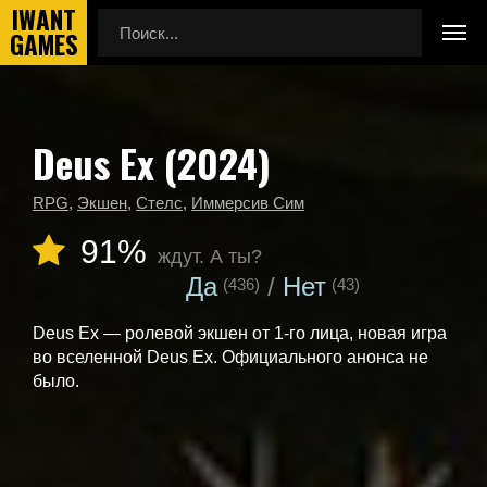
Deus Ex (2024)
Главная
Календарь выхода игр
Deus Ex (2024)
RPG
,
Экшен
,
Стелс
,
Иммерсив Сим
91%
ждут. А ты?
Да
Нет
(436)
(43)
Deus Ex — ролевой экшен от 1-го лица, новая игра
во вселенной Deus Ex. Официального анонса не
было.