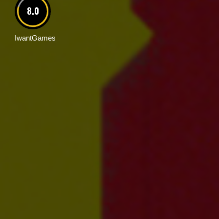
8.0
IwantGames