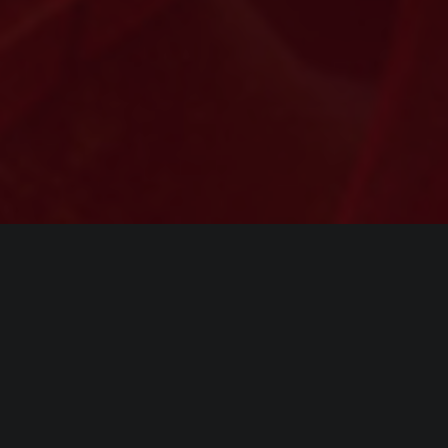
ИНФОРМАЦИЯ
Платформы:
PC
,
PS5
,
Xbox Series
Разработчик:
CD Projekt RED
Издатель:
Bandai Namco Entertainment
,
CD
Projekt RED
,
Warner Bros. Interactive
Entertainment