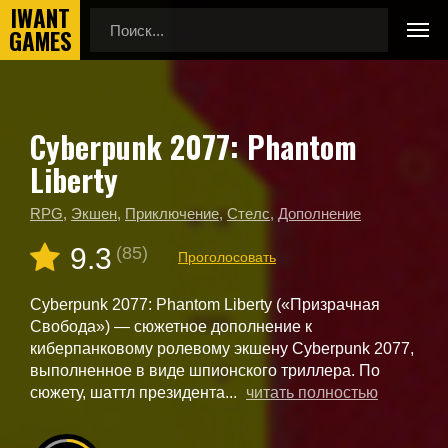
Cyberpunk 2077: Phantom
Главная
Новые игры
Liberty
Cyberpunk 2077: Phantom Liberty
RPG
,
Экшен
,
Приключение
,
Стелс
,
Дополнение
9.3
(85)
Проголосовать
Cyberpunk 2077: Phantom Liberty («Призрачная
Свобода») — сюжетное дополнение к
киберпанковому ролевому экшену Cyberpunk 2077,
выполненное в виде шпионского триллера. По
сюжету, шаттл президента...
читать полностью