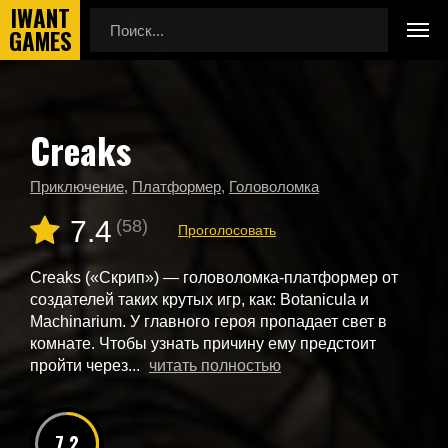
Creaks
Главная
Новые игры
Creaks
Приключение
,
Платформер
,
Головоломка
7.4
(58)
Проголосовать
Creaks («Скрип») — головоломка-платформер от
создателей таких крутых игр, как: Botanicula и
Machinarium. У главного героя пропадает свет в
комнате. Чтобы узнать причину ему предстоит
пройти через...
читать полностью
7.2