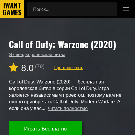
Call of Duty: Warzone (2020)
Главная
Новые игры
Call of Duty: Warzone (2020)
Экшен
,
Королевская битва
8.0
(79)
Проголосовать
Call of Duty: Warzone (2020) — бесплатная
королевская битва в серии Call of Duty. Игра
является независимым проектом, поэтому вам не
нужно приобретать Call of Duty: Modern Warfare. А
если она у вас...
читать полностью
Играть Бесплатно