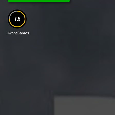
7.5
IwantGames