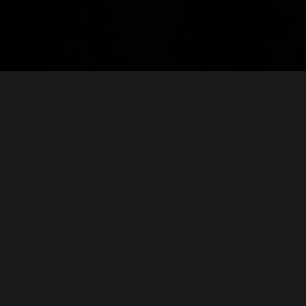
я
Blasphemous 2
0
 2 Duo E8400 or AMD Phenom II X2 550
orce GT 520, 1 GB or AMD Radeon HD 7470, 1
l HD Graphics 4400