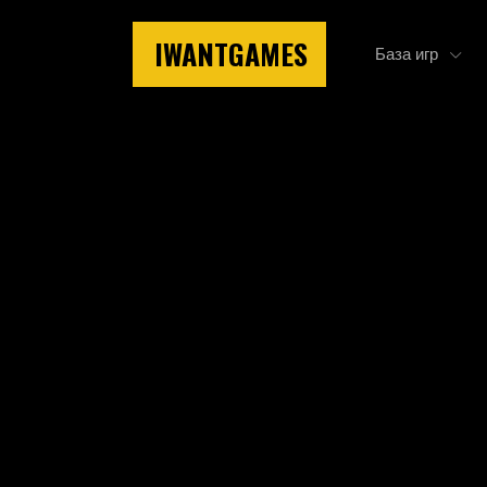
IWANTGAMES
База игр