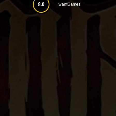
8.0
IwantGames