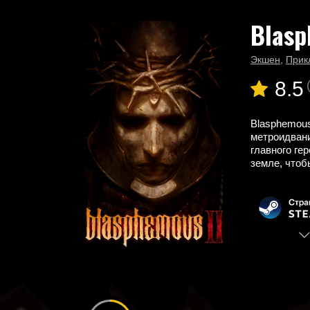
Blasp
Главная
Новые игры
Blasphemous 2
Экшен
,
Прик
8.5
Blasphemous
метроидвани
главного ге
земле, чтоб