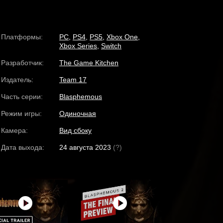
Платформы:
PC
,
PS4
,
PS5
,
Xbox One
,
Xbox Series
,
Switch
Разработчик:
The Game Kitchen
Издатель:
Team 17
Часть серии:
Blasphemous
Режим игры:
Одиночная
Камера:
Вид сбоку
Дата выхода:
24 августа 2023
(?)