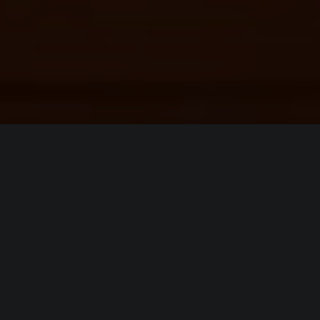
ИНФОРМАЦИЯ
Платформы:
PC
Разработчик:
Grapeshot Games
,
Instinct Games
Издатель:
Grapeshot Games
Режим игры:
Мультиплеер
,
Кооператив
,
Против
игроков
Камера:
Вид от 1-го лица