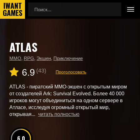
ATLAS
Главная
Новые игры
ATLAS
MMO
,
RPG
,
Экшен
,
Приключение
6.9
(43)
Проголосовать
ATLAS - пиратский ММО-экшен с открытым миром
от создателей Ark: Survival Evolved. Более 40 000
игроков могут объединиться на одном сервере в
Атласе, исследуя огромный открытый мир,
открывая...
читать полностью
6.0