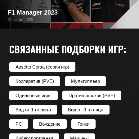
F1 Manager 2023
31 июля 2023
СВЯЗАННЫЕ ПОДБОРКИ ИГР:
Assetto Corsa (серия игр)
Кооператив (PVE)
Мультиплеер
Одиночные игры
Против игроков (PVP)
Вид от 1-го лица
Вид от 3-го лица
PC
Вождение
Гонки
Киберспортивная
Машины