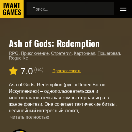
Ash of Gods: Redemption
Главная
Новые игры
Ash of Gods: Redemption
RPG
,
Приключение
,
Стратегия
,
Карточная
,
Пошаговая
,
Roguelike
7.0
(64)
Проголосовать
Ash of Gods: Redemption (рус. «Пепел Богов:
Искупление») – однопользовательская и
многопользовательская компьютерная игра в
жанре фэнтези. Она сочетает тактические битвы,
нелинейный интересный сюжет,...
читать полностью