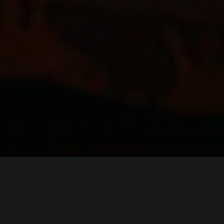
ИНФОРМАЦИЯ
Платформы:
PC
,
PS4
,
Xbox One
,
Switch
Разработчик:
AurumDust