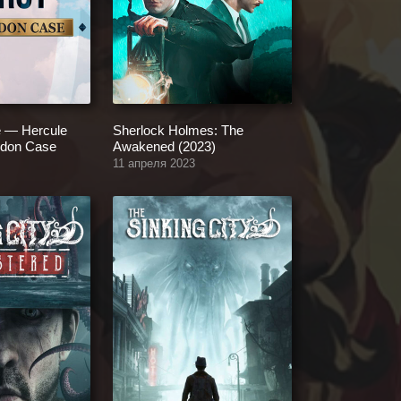
e — Hercule
Sherlock Holmes: The
ndon Case
Awakened (2023)
11 апреля 2023