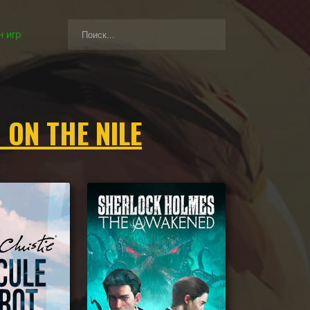
 игр
 ON THE NILE
щие Agatha Christie – Death on the Nile, а также