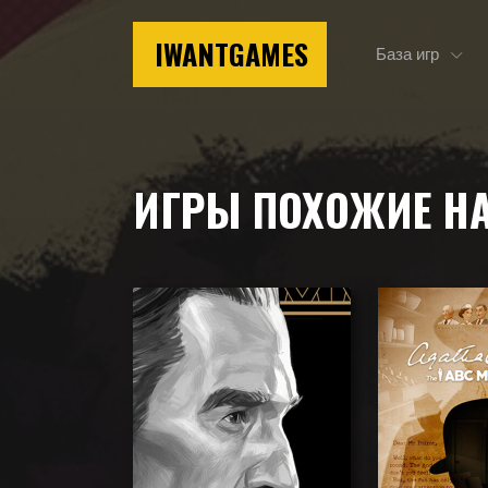
IWANTGAMES
База игр
Главная
Игры похожие на Agatha Christie – Death on the N
ИГРЫ ПОХОЖИЕ Н
Подборка игр, похожих на Agatha Christie – Deat
игры, которые могут вам понравиться.