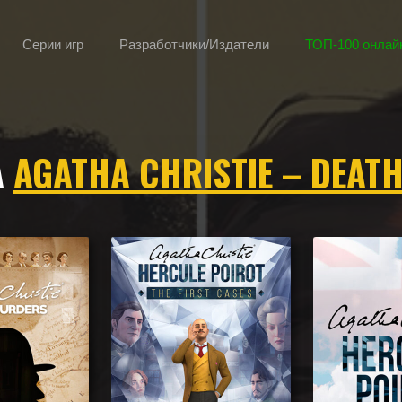
Серии игр
Разработчики/Издатели
ТОП-100 онлайн
ile
А
AGATHA CHRISTIE – DEATH
h on the Nile по геймплею, камере, сеттингу, атмосфере и напоминаю