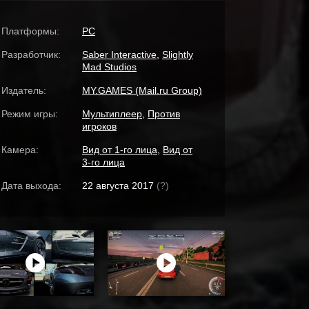
Платформы:
PC
Разработчик:
Saber Interactive
,
Slightly
Mad Studios
Издатель:
MY.GAMES (Mail.ru Group)
Режим игры:
Мультиплеер
,
Против
игроков
Камера:
Вид от 1-го лица
,
Вид от
3-го лица
Дата выхода:
22 августа 2017
(?)