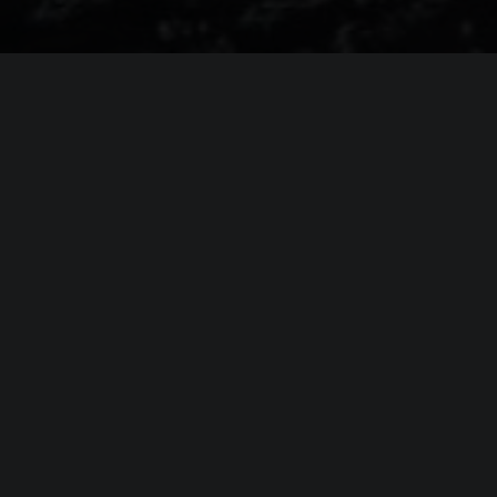
я
World of Speed
 x64 SP1
ore(TM) i3 CPU, 3.5GHz
Force GT 440 1GB / NVIDIA GeForce GT 620
AMD Radeon R7 240 2G