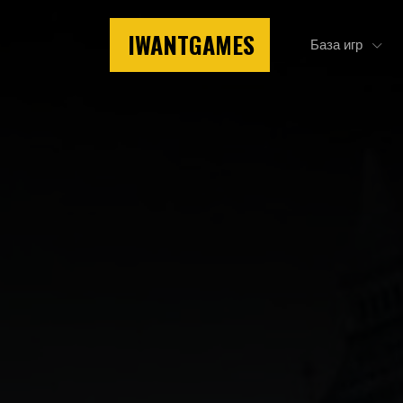
IWANTGAMES
База игр