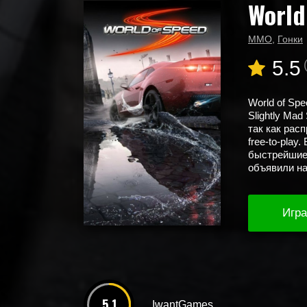
World
Главная
Новые игры
World of Speed
MMO
,
Гонки
5.5
World of Sp
Slightly Mad
так как рас
free-to-play
быстрейшие
объявили на
Игра
5.1
IwantGames