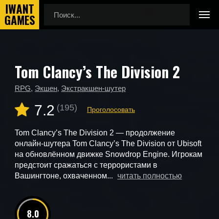
Tom Clancy’s The Division 2
Главная
Новые игры
Tom Clancy’s The Division 2
RPG
,
Экшен
,
Экстракшен-шутер
7.2
(195)
Проголосовать
Tom Clancy’s The Division 2 — продолжение
онлайн-шутера Tom Clancy’s The Division от Ubisoft
на обновлённом движке Snowdrop Engine. Игрокам
предстоит сражаться с террористами в
Вашингтоне, охваченном...
читать полностью
8.0