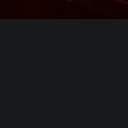
ИНФОРМАЦИЯ
Платформы:
PC
,
PS4
,
PS5
,
Xbox One
,
Xbox Series
,
Stadia
Разработчик:
Massive Entertainment
,
Red Storm
Entertainment
,
Ubisoft
Издатель:
Ubisoft
Часть серии:
The Division
,
Tom Clancy’s
Режим игры:
Мультиплеер
Камера:
Вид от 3-го лица
Дата выхода:
15 марта 2019
(?)