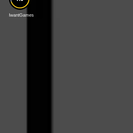
IwantGames