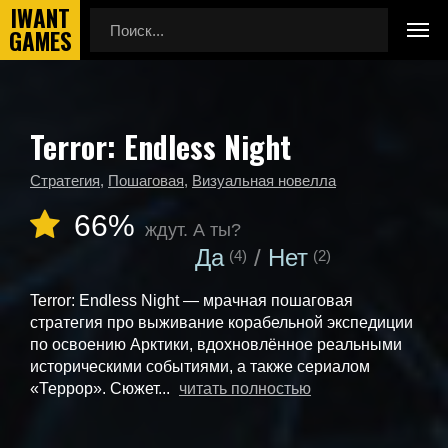
Terror: Endless Night
Главная
Календарь выхода игр
Terror: Endless Night
Стратегия
,
Пошаговая
,
Визуальная новелла
66%
ждут. А ты?
Да
Нет
(4)
(2)
Terror: Endless Night — мрачная пошаговая
стратегия про выживание корабельной экспедиции
по освоению Арктики, вдохновлённое реальными
историческими событиями, а также сериалом
«Террор». Сюжет...
читать полностью