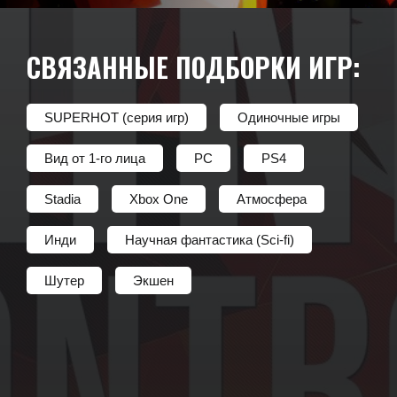
СВЯЗАННЫЕ ПОДБОРКИ ИГР:
SUPERHOT (серия игр)
Одиночные игры
Вид от 1-го лица
PC
PS4
Stadia
Xbox One
Атмосфера
Инди
Научная фантастика (Sci-fi)
Шутер
Экшен