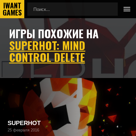
ИГРЫ ПОХОЖИЕ НА
Главная
Игры похожие на SUPERHOT: Mind Control Delete
SUPERHOT: MIND
CONTROL DELETE
Подборка игр, похожих на SUPERHOT: Mind Control Delete
по геймплею, камере, сеттингу, атмосфере и
напоминающие SUPERHOT: Mind Control Delete, а также
игры, которые могут вам понравиться.
SUPERHOT
25 февраля 2016