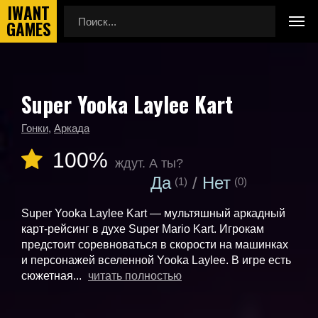
Super Yooka Laylee Kart
Главная
Календарь выхода игр
Super Yooka Laylee Kart
Гонки
,
Аркада
100%
ждут. А ты?
Да
Нет
(1)
(0)
Super Yooka Laylee Kart — мультяшный аркадный
карт-рейсинг в духе Super Mario Kart. Игрокам
предстоит соревноваться в скорости на машинках
и персонажей вселенной Yooka Laylee. В игре есть
сюжетная...
читать полностью