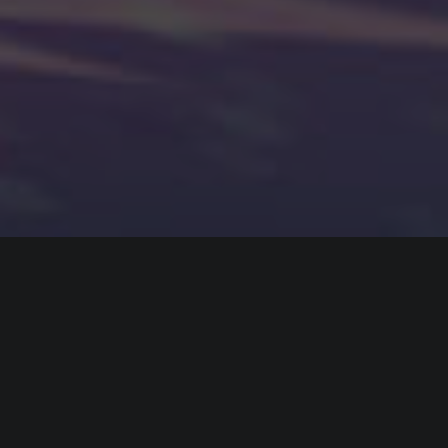
ИНФОРМАЦИЯ
Платформы:
PC
Разработчик:
Playtonic Games
Издатель:
Playtonic Games
Часть серии:
Yooka-Laylee