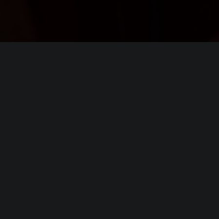
я
Succubus
 8, 10
yzen 5 1600
X 460 (or equivalent with at least 4GB of