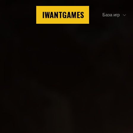
IWANTGAMES
База игр