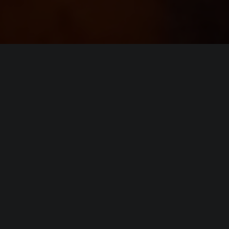
Системные требовани
(официальные требования)
Минимальные
требования
Операционная система (
OS
):
Windows 7,
Процессор (
CPU
):
i5-6500, R
Оперативная память (
RAM
):
8 GB
GTX 1050, R
Видеокарта (
GPU
):
memory)
Место на диске (
HDD
):
70 GB