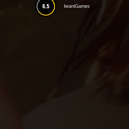
6.5
IwantGames