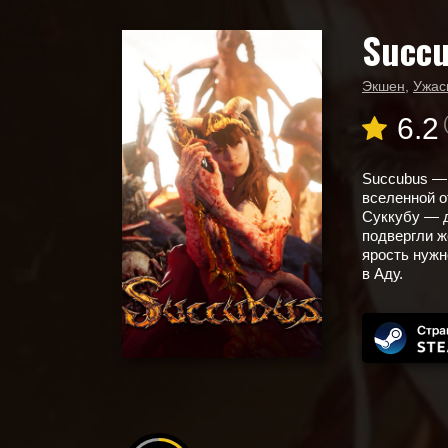
Succ
Главная
Новые игры
Succubus
Экшен
,
Ужас
6.2
Succubus — 
вселенной о
Суккубу — д
подвергли ж
ярость нужн
в Аду.