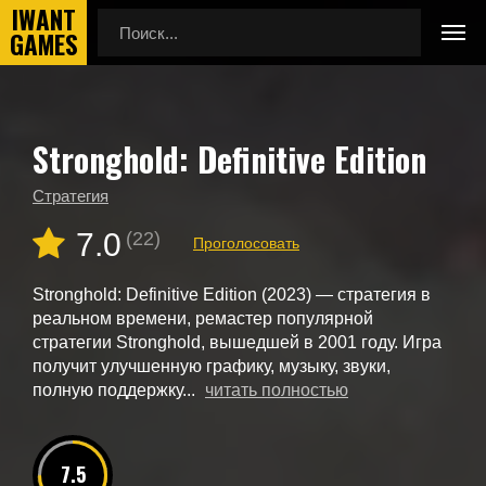
Stronghold: Definitive Edition
Главная
Новые игры
Stronghold: Definitive Edition
Стратегия
7.0
(22)
Проголосовать
Stronghold: Definitive Edition (2023) — стратегия в
реальном времени, ремастер популярной
стратегии Stronghold, вышедшей в 2001 году. Игра
получит улучшенную графику, музыку, звуки,
полную поддержку...
читать полностью
7.5