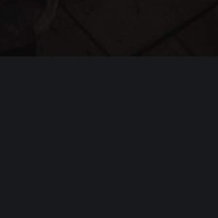
Системные требовани
Resistance
(официальные требования)
Минимальные
требования
Операционная система (
OS
):
Windows 10 
Процессор (
CPU
):
Intel CPU C
Оперативная память (
RAM
):
16 GB
Nvidia 206
Видеокарта (
GPU
):
equivalent