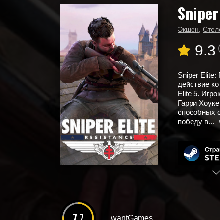
Sniper
Главная
Новые игры
Sniper Elite: Resistance
Экшен
,
Стел
9.3
Sniper Elit
действие ко
Elite 5. Иг
Гарри Хоуке
способных 
победу в...
7.7
IwantGames