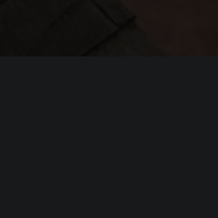
я
Sniper Elite:
or later
ore i5-9400f or equivalent
0, Intel Arc A750, AMD Radeon RX 6600 or
 (6GB minimum)