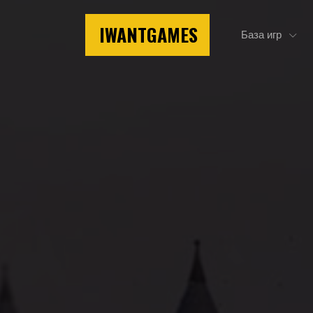
IWANTGAMES
База игр