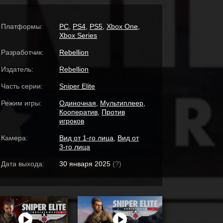
Платформы:
PC
,
PS4
,
PS5
,
Xbox One
,
Xbox Series
Разработчик:
Rebellion
Издатель:
Rebellion
Часть серии:
Sniper Elite
Режим игры:
Одиночная
,
Мультиплеер
,
Кооператив
,
Против
игроков
Камера:
Вид от 1-го лица
,
Вид от
3-го лица
Дата выхода:
30 января 2025
(?)