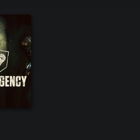
ры серии Insurgency, начиная от самой новой до самой первой в хр