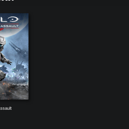
 игры серии Halo: Spartan, начиная от самой новой до самой перво
ssault