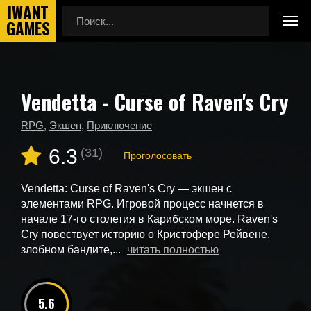
Vendetta - Curse of Raven's Cry
Главная
Новые игры
Raven’s Cry
RPG
,
Экшен
,
Приключение
6.3
(31)
Проголосовать
Vendetta: Curse of Raven's Cry — экшен с
элементами RPG. Игровой процесс начнется в
начале 17-го столетия в Карибском море. Raven's
Cry повествует историю о Кристофере Рейвене,
злобном бандите,...
читать полностью
5.6