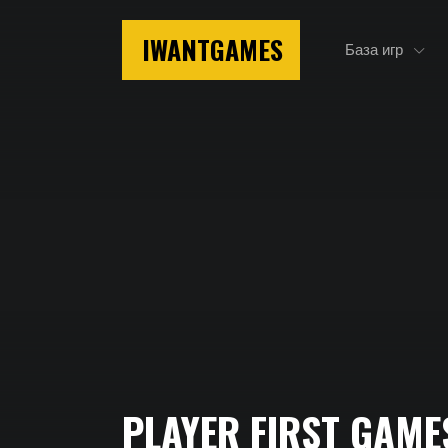
IWANTGAMES
База игр
Главная
PLAYER FIRST GAME
Player First Games