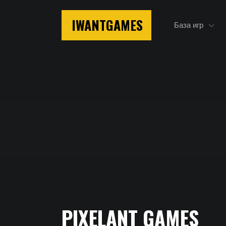
IWANTGAMES
База игр
Главная
PIXELANT GAMES
PixelAnt Games