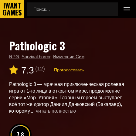
Pathologic 3
Главная
Новые игры
Pathologic 3
RPG
,
Survival horror
,
Иммерсив Сим
7.3
(12)
Проголосовать
Pathologic 3 — мрачная приключенческая ролевая
игра от 1-го лица в открытом мире, продолжение
серии «Мор. Утопия». Главным героем выступает
всё тот же доктор Даниил Данковский (Бакалавр),
которому...
читать полностью
7.8