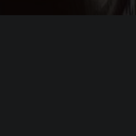
я
Paralives
(64-bit)
i5 or AMD Ryzen 5 (2.5 GHz)
 1060 or RX 6600 XT