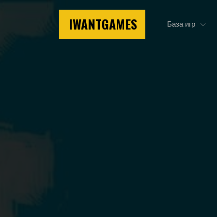
IWANTGAMES
База игр