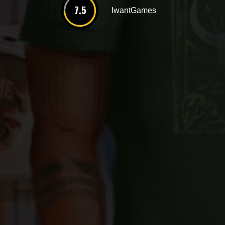
7.5
IwantGames