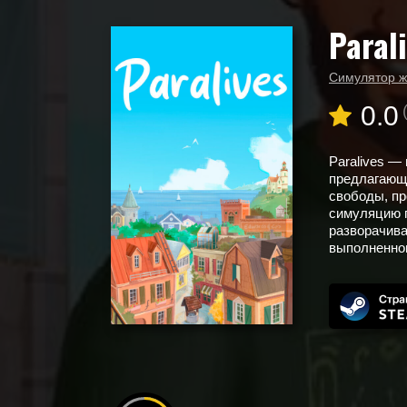
Paral
Главная
Новые игры
Paralives
Симулятор ж
0.0
Paralives —
предлагающа
свободы, пр
симуляцию п
разворачива
выполненном