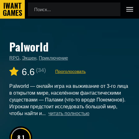
Palworld
Главная
Новые игры
Palworld
RPG
,
Экшен
,
Приключение
6.6
(34)
Проголосовать
Palworld — онлайн игра на выживание от 3-го лица
в открытом мире, населённом фантастическими
существами — Палами (что-то вроде Покемонов).
Игрокам предстоит исследовать большой мир,
чтобы найти и...
читать полностью
8.1