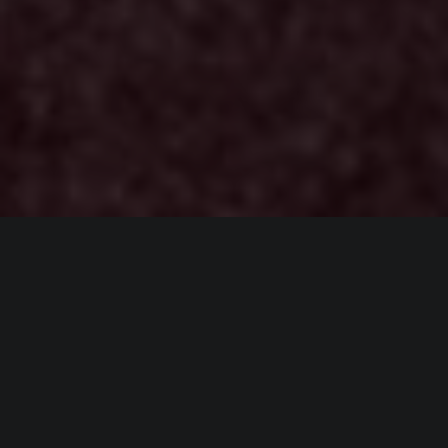
ИНФОРМАЦИЯ
Платформы:
PC
,
PS3
,
PS4
,
Xbox 360
,
Xbox One
Разработчик:
Milestone
Издатель:
Milestone
Часть серии:
MotoGP