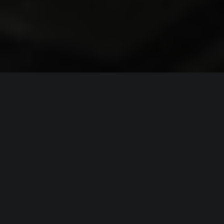
ИНФОРМАЦИЯ
Платформы:
PC
,
PS4
,
Xbox One
Разработчик:
EA Sports
,
EA Tiburon
,
Electronic Arts
Издатель:
Electronic Arts
Часть серии:
Madden NFL
Режим игры:
Одиночная
,
Мультиплеер
,
На одном
экране
,
Против игроков
Камера:
Вид сбоку
,
Вид сверху / Изометрия