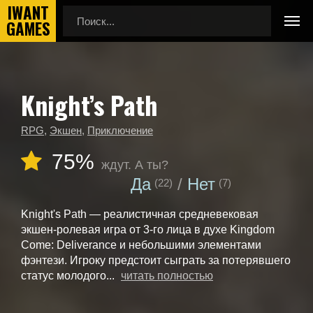
Knight’s Path
Главная
Календарь выхода игр
Knight’s Path
RPG
,
Экшен
,
Приключение
75%
ждут. А ты?
Да
Нет
(22)
(7)
Knight's Path — реалистичная средневековая
экшен-ролевая игра от 3-го лица в духе Kingdom
Come: Deliverance и небольшими элементами
фэнтези. Игроку предстоит сыграть за потерявшего
статус молодого...
читать полностью