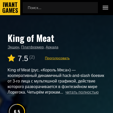
King of Meat
Главная
Новые игры
King of Meat
Экшен
,
Платформер
,
Аркада
7.5
(2)
Проголосовать
King of Meat (рус. «Король Мяса») —
кооперативный динамичный hack-and-slash боевик
от 3-го лица с мультяшной графикой, действие
которого разворачивается в фэнтезийном мире
Лорегока. Четырём игрокам...
читать полностью
6.5