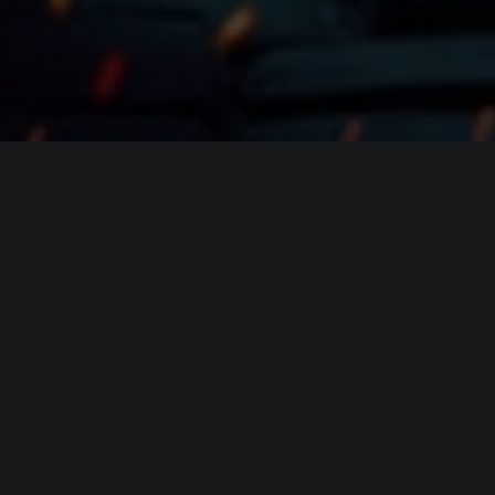
ИНФОРМАЦИЯ
Платформы:
PC
,
PS5
,
Xbox Series
Разработчик:
Glowmade
Издатель:
Amazon Game Studios
Режим игры:
Мультиплеер
,
Кооператив
,
Против
игроков
Камера:
Вид от 3-го лица
Дата выхода:
7 октября 2025
(?)