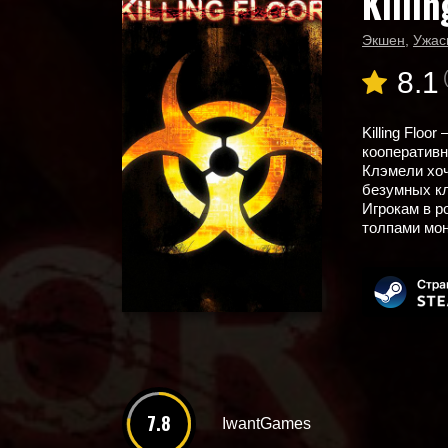
Killin
Новые игры
Killing Floor
Экшен
,
Ужас
8.1
Killing Floo
кооперативн
Клэмели хоч
безумных кл
Игрокам в р
толпами мон
7.8
IwantGames