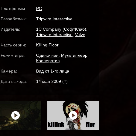
Платформы:
PC
Разработчик:
Tripwire Interactive
Издатель:
1C Company (СофтКлаб)
,
Tripwire Interactive
,
Valve
Часть серии:
Killing Floor
Режим игры:
Одиночная
,
Мультиплеер
,
Кооператив
Камера:
Вид от 1-го лица
Дата выхода:
14 мая 2009
(?)