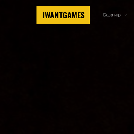
IWANTGAMES
База игр