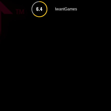
6.4
IwantGames