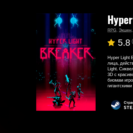
Hyper
Главная
Новые игры
Hyper Light Breaker
RPG
,
Экшен
5.8
Hyper Light
лица, дейст
Light. Сикв
3D с красив
биомам игро
гигантскими 