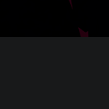
я
Hyper Light Breaker
-bit)
2.4Ghz+
 1050/1650 or AMD RX 560