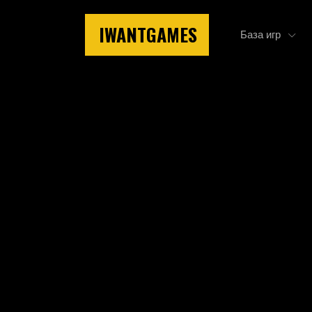
IWANTGAMES
База игр