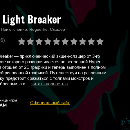
 Light Breaker
,
Приключение
,
Roguelike
,
Слэшер
(6)
 Breaker — приключенческий экшен-слэшер от 3-го
вие которого разворачивается во вселенной Hyper
ел отошёл от 2D графики и теперь выполнен в полном
ой рисованной графикой. Путешествуя по различным
ку предстоит сражаться с толпами монстров и
боссами, а в...
читать полностью
Официальный сайт