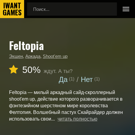
Feltopia
Главная
Календарь выхода игр
Feltopia
Экшен
,
Аркада
,
Shoot'em up
50%
ждут. А ты?
Да
Нет
(1)
(1)
Feltopia — милый аркадный сайд-скроллерный
shoot'em up, действие которого разворачивается в
фэнтезийном шерстяном мире королевства
Фелтопия. Волшебный пастух Скайрайдер должен
использовать свои...
читать полностью