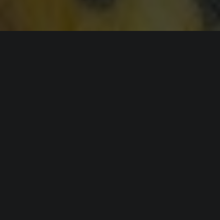
ИНФОРМАЦИЯ
Платформы:
PC
Разработчик:
Wooly Games
Издатель:
Wooly Games
Режим игры:
Одиночная
Камера:
Вид сбоку
Дата выхода:
2026
(?)
ВИДЕО