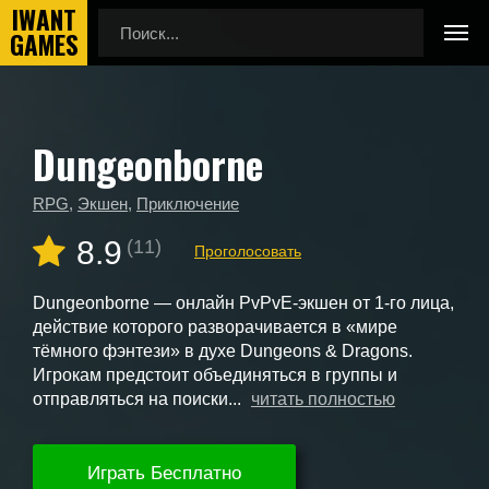
Dungeonborne
Главная
Новые игры
Dungeonborne
RPG
,
Экшен
,
Приключение
8.9
(11)
Проголосовать
Dungeonborne — онлайн PvPvE-экшен от 1-го лица,
действие которого разворачивается в «мире
тёмного фэнтези» в духе Dungeons & Dragons.
Игрокам предстоит объединяться в группы и
отправляться на поиски...
читать полностью
Играть Бесплатно