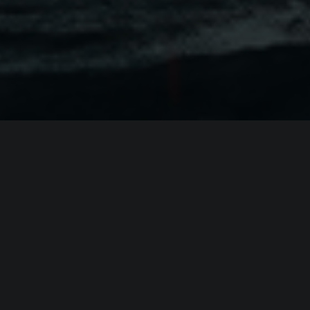
ИНФОРМАЦИЯ
Платформы:
PC
Разработчик:
Mithril Interactive
Издатель:
Mithril Interactive
Режим игры:
Мультиплеер
,
Кооператив
,
Против
игроков
Камера:
Вид от 1-го лица