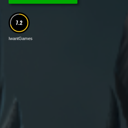
7.2
IwantGames