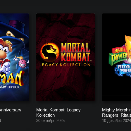
ия Digital Eclipse (разработчик/издатель), начиная с будущих про
Anniversary
Mortal Kombat: Legacy
Mighty Morphi
Kollection
Rangers: Rita’
6
30 октября 2025
10 декабря 2024