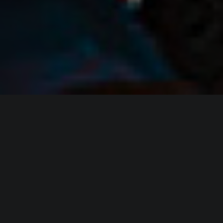
ИНФОРМАЦИЯ
Платформы:
PC
Разработчик:
Focus Home (PulluP) Entertainment
Издатель:
Focus Home (PulluP) Entertainment
Часть серии:
Cities XL
Режим игры:
Одиночная