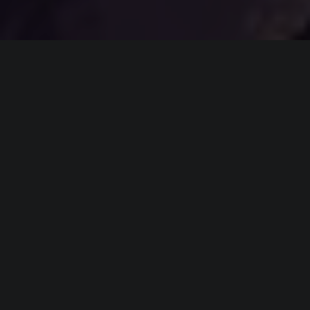
ИНФОРМАЦИЯ
Платформы:
PC
,
PS4
,
Xbox One
,
Switch
,
Stadia
Разработчик:
Matt Makes Games
Издатель:
Matt Makes Games
Режим игры:
Одиночная
Камера:
Вид сбоку
Дата выхода:
25 января 2018
(?)
ВИДЕО