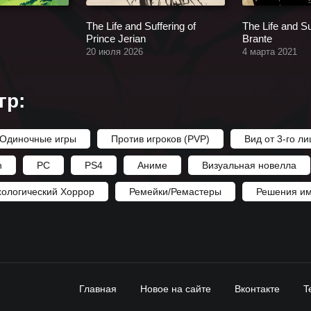
The Life and Suffering of
The Life and Su
Prince Jerian
Brante
20 июля 2026
4 марта 2021
гр:
Одиночные игры
Против игроков (PVP)
Вид от 3-го ли
h
PC
PS4
Аниме
Визуальная новелла
хологический Хоррор
Ремейки/Ремастеры
Решения им
Главная
Новое на сайте
Вконтакте
T