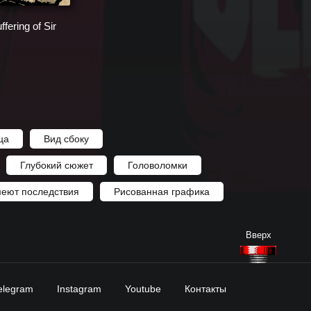
ffering of Sir
ца
Вид сбоку
Глубокий сюжет
Головоломки
еют последствия
Рисованная графика
elegram
Instagram
Youtube
Контакты