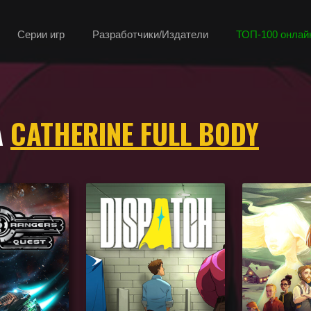
Серии игр
Разработчики/Издатели
ТОП-100 онлайн
А
CATHERINE FULL BODY
о геймплею, камере, сеттингу, атмосфере и напоминающие Catherine 