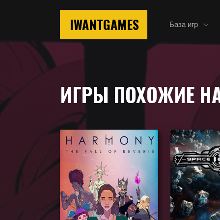
IWANTGAMES
База игр
Главная
Игры похожие на Catherine Full Body
ИГРЫ ПОХОЖИЕ Н
Подборка игр, похожих на Catherine Full Body п
понравиться.