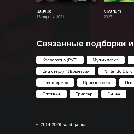
Зайчик
Vivarium
16 апреля 2021
2027
Связанные подборки и
Кооператив (PVE)
Мультиплеер
Вид сверху / Изометрия
Nintendo Switc
Платформер
Приключения
Пси
Сложные
Триллер
Экшен
© 2014-2026 iwant.games