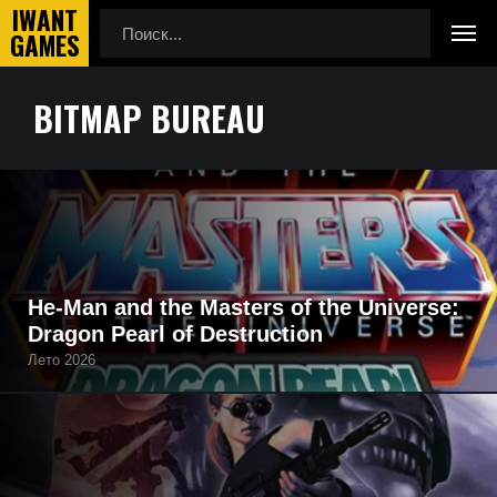
BITMAP BUREAU
Главная
Bitmap Bureau
Полный список всех игр, которые создала компания
Bitmap Bureau (разработчик/издатель), начиная с будущих
проектов, заканчивая уже выпущенными.
He-Man and the Masters of the Universe:
Dragon Pearl of Destruction
Лето 2026