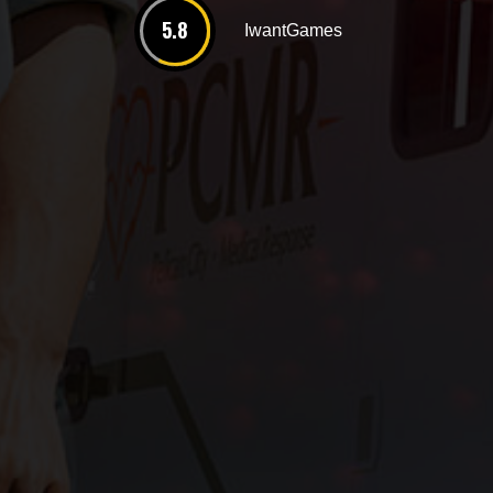
5.8
IwantGames