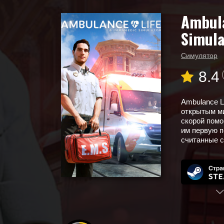
Ambula
Главная
Новые игры
Simula
Ambulance Life: A Paramedic Simulator
Симулятор
8.4
Ambulance L
открытым ми
скорой помо
им первую п
считанные 