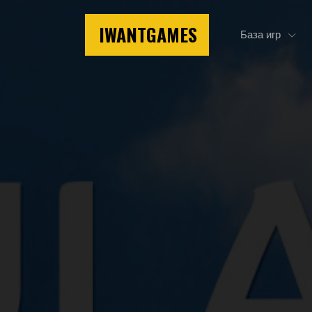
IWANTGAMES
База игр