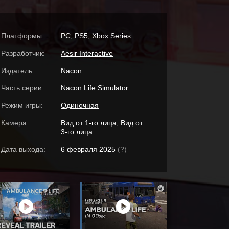
Платформы:
PC
,
PS5
,
Xbox Series
Разработчик:
Aesir Interactive
Издатель:
Nacon
Часть серии:
Nacon Life Simulator
Режим игры:
Одиночная
Камера:
Вид от 1-го лица
,
Вид от
3-го лица
Дата выхода:
6 февраля 2025
(?)