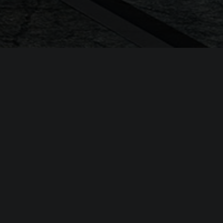
Системные требовани
Paramedic Simulator
(официальные требования)
Минимальные
требования
Операционная система (
OS
):
Windows 1
Процессор (
CPU
):
Intel Core
Оперативная память (
RAM
):
16 GB
NVIDIA GeF
Видеокарта (
GPU
):
GB or Intel