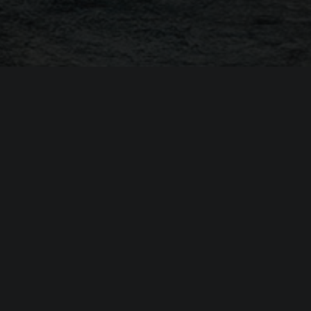
я
Ambulance Life: A
0
 i7-8700K or AMD Ryzen 7 1800X
orce GTX 980, 4 GB or AMD Radeon RX 590, 8
 Arc A380, 6 GB