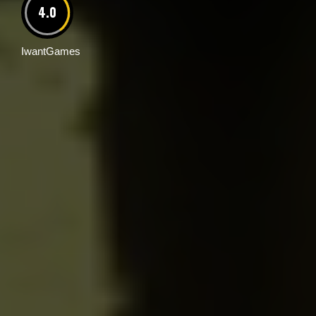
4.0
IwantGames