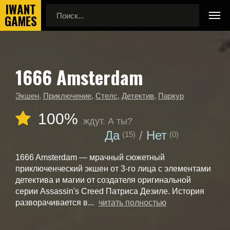
1666 Amsterdam
Главная
Календарь выхода игр
1666 Amsterdam
Экшен
,
Приключение
,
Стелс
,
Детектив
,
Паркур
100%
ждут. А ты?
Да
Нет
(15)
(0)
1666 Amsterdam — мрачный сюжетный
приключенческий экшен от 3-го лица с элементами
детектива и магии от создателя оригинальной
серии Assassin's Creed Патриса Дезиле. История
разворачивается в...
читать полностью