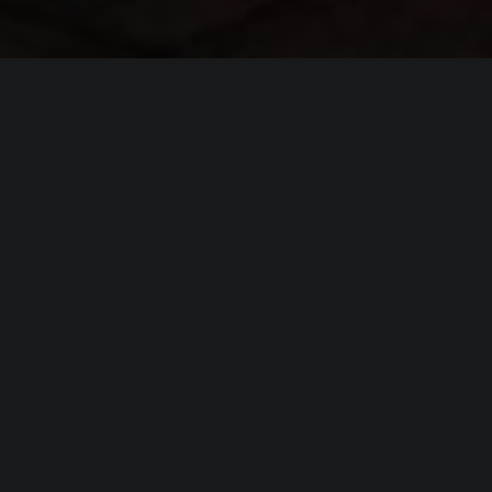
ИНФОРМАЦИЯ
Платформы:
PC
,
PS5
,
Xbox Series
Разработчик:
Panache Digital Games
Издатель:
Panache Digital Games
Режим игры:
Одиночная
Камера:
Вид от 3-го лица
Дата выхода:
2027
(?)
ВИДЕО